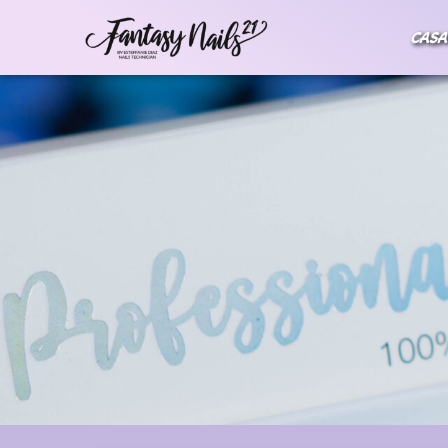
Ir
CASA
al
contenido