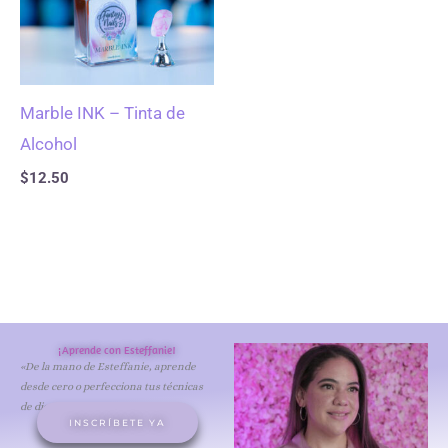
Marble INK – Tinta de
Alcohol
$
12.50
¡Aprende con Esteffanie!
«De la mano de Esteffanie, aprende
desde cero o perfecciona tus técnicas
de diseño de uñas acrílicas.»
INSCRÍBETE YA