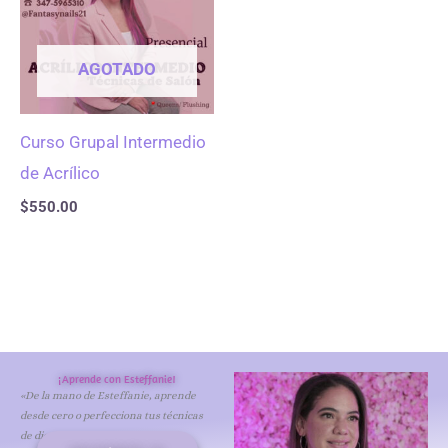
AGOTADO
Curso Grupal Intermedio
de Acrílico
$
550.00
¡Aprende con Esteffanie!
«De la mano de Esteffanie, aprende
desde cero o perfecciona tus técnicas
de diseño de uñas acrílicas.»