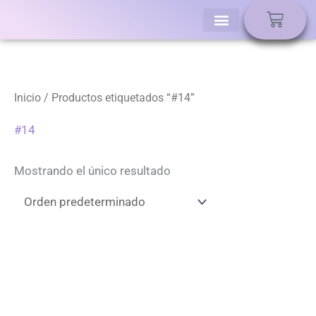
Ir
Carri
al
contenido
Inicio
/ Productos etiquetados “#14”
#14
Mostrando el único resultado