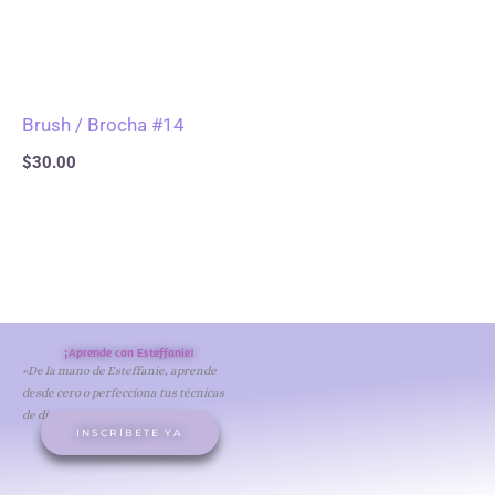
Brush / Brocha #14
$
30.00
¡Aprende con Esteffanie!
«De la mano de Esteffanie, aprende
desde cero o perfecciona tus técnicas
de diseño de uñas acrílicas.»
INSCRÍBETE YA